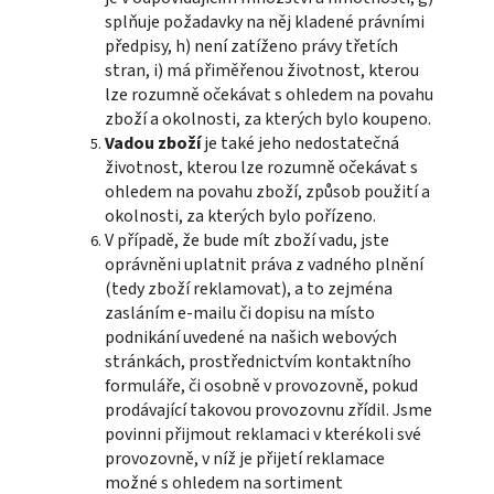
splňuje požadavky na něj kladené právními
předpisy, h) není zatíženo právy třetích
stran, i) má přiměřenou životnost, kterou
lze rozumně očekávat s ohledem na povahu
zboží a okolnosti, za kterých bylo koupeno.
Vadou zboží
je také jeho nedostatečná
životnost, kterou lze rozumně očekávat s
ohledem na povahu zboží, způsob použití a
okolnosti, za kterých bylo pořízeno.
V případě, že bude mít zboží vadu, jste
oprávněni uplatnit práva z vadného plnění
(tedy zboží reklamovat), a to zejména
zasláním e-mailu či dopisu na místo
podnikání uvedené na našich webových
stránkách, prostřednictvím kontaktního
formuláře, či osobně v provozovně, pokud
prodávající takovou provozovnu zřídil. Jsme
povinni přijmout reklamaci v kterékoli své
provozovně, v níž je přijetí reklamace
možné s ohledem na sortiment