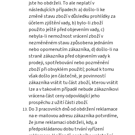
jste ho obdrželi. To ale neplatí v
následujících případech: a) došlo-li ke
změně stavu zboží v důsledku prohlídky za
účelem zjištění vady, b) bylo-li zboží
použito ještě před objevením vady, c)
nebyla-li nemožnost vrácení zboží v
nezměněném stavu způsobena jednáním
nebo opomenutím zákazníka, d) došlo-li na
straně zákazníka před objevením vady k
prodeji, spotřebování nebo pozměnění
zboží při obvyklém použití; pokud k tomu
však došlo jen částečně, je povinností
zákazníka vrátit tu část zboží, kterou vrátit
lze a v takovém případě nebude zákazníkovi
vrácena část ceny odpovídající jeho
prospěchu z užití části zboží.
Do 3 pracovních dnů od obdržení reklamace
na e-mailovou adresu zákazníka potvrdíme,
že jsme reklamaci obdrželi, kdy, a
předpokládanou dobu trvání vyřízení