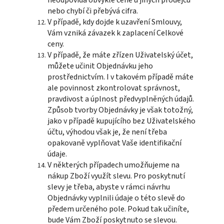
neodpovídá obvyklé ceně u jiných prodejců
nebo chybí či přebývá cifra.
V případě, kdy dojde k uzavření Smlouvy,
Vám vzniká závazek k zaplacení Celkové
ceny.
V případě, že máte zřízen Uživatelský účet,
můžete učinit Objednávku jeho
prostřednictvím. I v takovém případě máte
ale povinnost zkontrolovat správnost,
pravdivost a úplnost předvyplněných údajů.
Způsob tvorby Objednávky je však totožný,
jako v případě kupujícího bez Uživatelského
účtu, výhodou však je, že není třeba
opakovaně vyplňovat Vaše identifikační
údaje.
V některých případech umožňujeme na
nákup Zboží využít slevu. Pro poskytnutí
slevy je třeba, abyste v rámci návrhu
Objednávky vyplnili údaje o této slevě do
předem určeného pole. Pokud tak učiníte,
bude Vám Zboží poskytnuto se slevou.