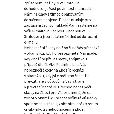
způsobem, než bylo ve Smlouvě
dohodnuto, je Vaší povinností nahradit
Nám náklady s tímto opakovaným
doručením spojené. Platební údaje pro
zaplacení těchto nákladů Vám zašleme na
Vaši e-mailovou adresu uvedenou ve
Smlouvě a jsou splatné 14 dnů od doručení
e-mailu.
Nebezpeční škody na Zboží na Vás přechází
v okamžiku, kdy ho převezmete. V případě,
kdy Zboží nepřevezmete, s výjimkou
případů dle čl.
VI.4
Podmínek, na Vás
nebezpečí škody na Zboží přechází
v okamžiku, kdy jste měli možnost ho
převzít, ale z důvodů na Vaší straně
k převzetí nedošlo. Přechod nebezpečí
škody na Zboží pro Vás znamená, že od
tohoto okamžiku nesete veškeré důsledky
spojené se ztrátou, zničením, poškozením
či jakýmkoli znehodnocením Zboží.