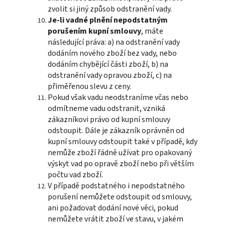
zvolit si jiný způsob odstranění vady.
Je-li vadné plnění nepodstatným
porušením kupní smlouvy
, máte
následující práva: a) na odstranění vady
dodáním nového zboží bez vady, nebo
dodáním chybějící části zboží, b) na
odstranění vady opravou zboží, c) na
přiměřenou slevu z ceny.
Pokud však vadu neodstraníme včas nebo
odmítneme vadu odstranit, vzniká
zákazníkovi právo od kupní smlouvy
odstoupit. Dále je zákazník oprávněn od
kupní smlouvy odstoupit také v případě, kdy
nemůže zboží řádně užívat pro opakovaný
výskyt vad po opravě zboží nebo při větším
počtu vad zboží.
V případě podstatného i nepodstatného
porušení nemůžete odstoupit od smlouvy,
ani požadovat dodání nové věci, pokud
nemůžete vrátit zboží ve stavu, v jakém