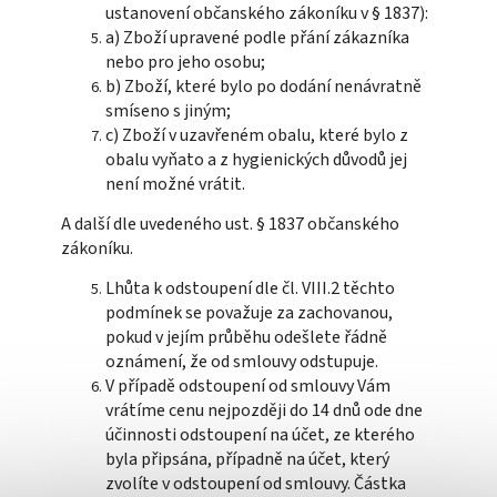
ustanovení občanského zákoníku v § 1837):
a) Zboží upravené podle přání zákazníka
nebo pro jeho osobu;
b) Zboží, které bylo po dodání nenávratně
smíseno s jiným;
c) Zboží v uzavřeném obalu, které bylo z
obalu vyňato a z hygienických důvodů jej
není možné vrátit.
A další dle uvedeného ust. § 1837 občanského
zákoníku.
Lhůta k odstoupení dle čl. VIII.2 těchto
podmínek se považuje za zachovanou,
pokud v jejím průběhu odešlete řádně
oznámení, že od smlouvy odstupuje.
V případě odstoupení od smlouvy Vám
vrátíme cenu nejpozději do 14 dnů ode dne
účinnosti odstoupení na účet, ze kterého
byla připsána, případně na účet, který
zvolíte v odstoupení od smlouvy. Částka