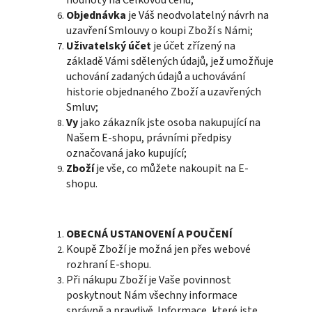
hodnoty na Celkovou cenu;
Objednávka
je Váš neodvolatelný návrh na
uzavření Smlouvy o koupi Zboží s Námi;
Uživatelský účet
je účet zřízený na
základě Vámi sdělených údajů, jež umožňuje
uchování zadaných údajů a uchovávání
historie objednaného Zboží a uzavřených
Smluv;
Vy
jako zákazník jste osoba nakupující na
Našem E-shopu, právními předpisy
označovaná jako kupující;
Zboží
je vše, co můžete nakoupit na E-
shopu.
OBECNÁ USTANOVENÍ A POUČENÍ
Koupě Zboží je možná jen přes webové
rozhraní E-shopu.
Při nákupu Zboží je Vaše povinnost
poskytnout Nám všechny informace
správně a pravdivě. Informace, které jste