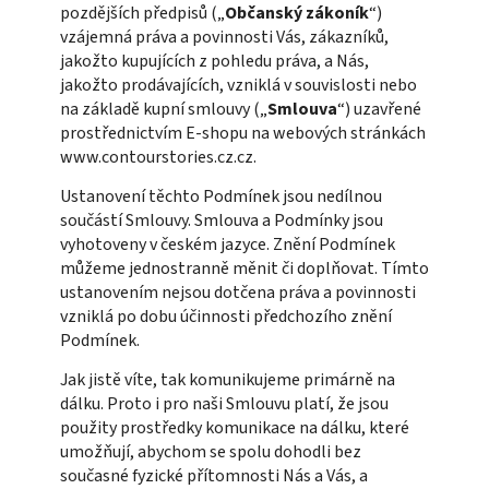
pozdějších předpisů („
Občanský zákoník
“)
vzájemná práva a povinnosti Vás, zákazníků,
jakožto kupujících z pohledu práva, a Nás,
jakožto prodávajících, vzniklá v souvislosti nebo
na základě kupní smlouvy („
Smlouva
“) uzavřené
prostřednictvím E-shopu na webových stránkách
www.contourstories.cz.cz.
Ustanovení těchto Podmínek jsou nedílnou
součástí Smlouvy. Smlouva a Podmínky jsou
vyhotoveny v českém jazyce. Znění Podmínek
můžeme jednostranně měnit či doplňovat. Tímto
ustanovením nejsou dotčena práva a povinnosti
vzniklá po dobu účinnosti předchozího znění
Podmínek.
Jak jistě víte, tak komunikujeme primárně na
dálku. Proto i pro naši Smlouvu platí, že jsou
použity prostředky komunikace na dálku, které
umožňují, abychom se spolu dohodli bez
současné fyzické přítomnosti Nás a Vás, a