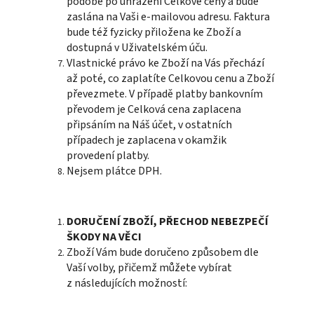
podobě po uhrazení Celkové ceny a bude
zaslána na Vaši e-mailovou adresu. Faktura
bude též fyzicky přiložena ke Zboží a
dostupná v Uživatelském úču.
Vlastnické právo ke Zboží na Vás přechází
až poté, co zaplatíte Celkovou cenu a Zboží
převezmete. V případě platby bankovním
převodem je Celková cena zaplacena
připsáním na Náš účet, v ostatních
případech je zaplacena v okamžik
provedení platby.
Nejsem plátce DPH.
DORUČENÍ ZBOŽÍ, PŘECHOD NEBEZPEČÍ
ŠKODY NA VĚCI
Zboží Vám bude doručeno způsobem dle
Vaší volby, přičemž můžete vybírat
z následujících možností: