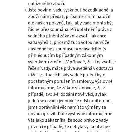
nabízeného zboží.
Jste povinni vadu vytknout bezodkladně, a
zboží nám předat, případně s ním naložit
dle našich pokynů, tak, aby vada mohla být
řádně přezkoumána. Při uplatnění práva z
vadného plnění zákazník zvolí, jak chce
vadu vyřešit, přičemž tuto volbu nemůže
následně bez souhlasu prodávajícího (s
přihlédnutím k případným zákonným
výjimkám) změnit. V případě, že si nezvolíte
řešení vady, máte práva uvedená v odstavci
níže i v situacích, kdy vadné plnění bylo
podstatným porušením smlouvy. Výslovně
informujeme, že zákon stanovuje, že v
případě, zvolí-li dodání nové věci, avšak
jedná se o vadu jednoduše odstranitelnou,
jsme oprávněni věc namísto výměny za
novou opravit. Dále výslovně informujeme
Vás jako zákazníka, že soud právo z vady
přizná i v případě, že nebyla vytknuta bez