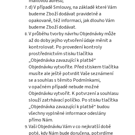
mailovou adresu;
d) V případě Smlouvy, na základě které Vám
budeme Zboží dodávat pravidelně a
opakovaně, též informaci, jak dlouho Vám
budeme Zboží dodávat.
V průběhu tvorby návrhu Objednávky může
až do doby jejího vytvoření údaje měnit a
kontrolovat. Po provedení kontroly
prostřednictvím stisku tlačítka
„Objednávka zavazující k platbě“
Objednávku vytvoříte. Před stiskem tlačítka
musíte ale ještě potvrdit Vaše seznámení
se a souhlas s těmito Podmínkami,
v opačném případě nebude možné
Objednávku vytvořit. K potvrzení a souhlasu
slouží zatrhávací políčko. Po stisku tlačítka
„Objednávka zavazující k platbě“ budou
všechny vyplněné informace odeslány
přímo Nám.
Vaši Objednávku Vám v co nejkratší době
poté, kdy Nám bude doručena, potvrdíme