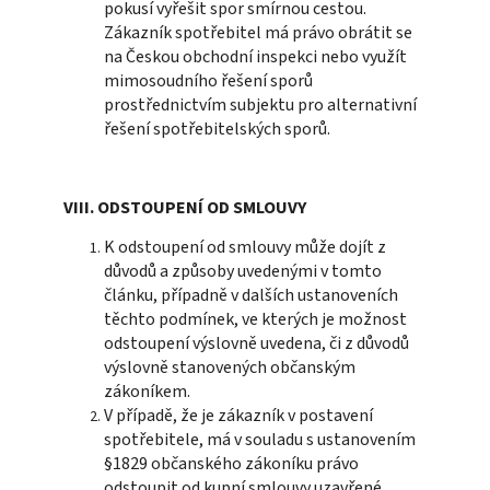
pokusí vyřešit spor smírnou cestou.
Zákazník spotřebitel má právo obrátit se
na Českou obchodní inspekci nebo využít
mimosoudního řešení sporů
prostřednictvím subjektu pro alternativní
řešení spotřebitelských sporů.
VIII. ODSTOUPENÍ OD SMLOUVY
K odstoupení od smlouvy může dojít z
důvodů a způsoby uvedenými v tomto
článku, případně v dalších ustanoveních
těchto podmínek, ve kterých je možnost
odstoupení výslovně uvedena, či z důvodů
výslovně stanovených občanským
zákoníkem.
V případě, že je zákazník v postavení
spotřebitele, má v souladu s ustanovením
§1829 občanského zákoníku právo
odstoupit od kupní smlouvy uzavřené