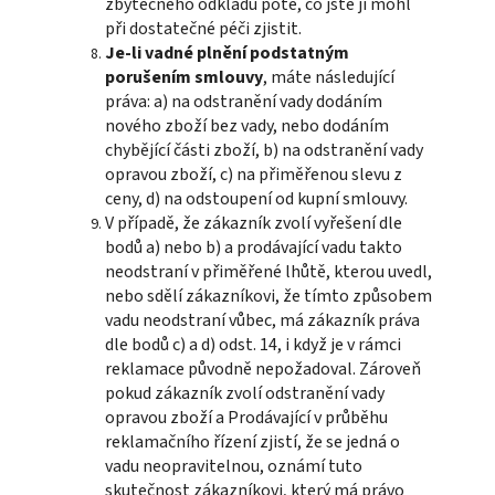
zbytečného odkladu poté, co jste ji mohl
při dostatečné péči zjistit.
Je-li vadné plnění podstatným
porušením smlouvy
, máte následující
práva: a) na odstranění vady dodáním
nového zboží bez vady, nebo dodáním
chybějící části zboží, b) na odstranění vady
opravou zboží, c) na přiměřenou slevu z
ceny, d) na odstoupení od kupní smlouvy.
V případě, že zákazník zvolí vyřešení dle
bodů a) nebo b) a prodávající vadu takto
neodstraní v přiměřené lhůtě, kterou uvedl,
nebo sdělí zákazníkovi, že tímto způsobem
vadu neodstraní vůbec, má zákazník práva
dle bodů c) a d) odst. 14, i když je v rámci
reklamace původně nepožadoval. Zároveň
pokud zákazník zvolí odstranění vady
opravou zboží a Prodávající v průběhu
reklamačního řízení zjistí, že se jedná o
vadu neopravitelnou, oznámí tuto
skutečnost zákazníkovi, který má právo