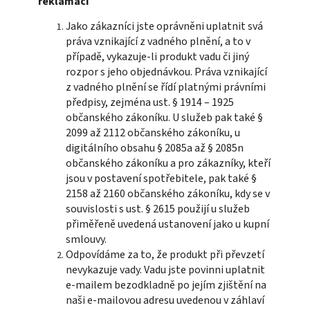
reklamaci
Jako zákazníci jste oprávněni uplatnit svá
práva vznikající z vadného plnění, a to v
případě, vykazuje-li produkt vadu či jiný
rozpor s jeho objednávkou. Práva vznikající
z vadného plnění se řídí platnými právními
předpisy, zejména ust. § 1914 – 1925
občanského zákoníku. U služeb pak také §
2099 až 2112 občanského zákoníku, u
digitálního obsahu § 2085a až § 2085n
občanského zákoníku a pro zákazníky, kteří
jsou v postavení spotřebitele, pak také §
2158 až 2160 občanského zákoníku, kdy se v
souvislosti s ust. § 2615 použijí u služeb
přiměřeně uvedená ustanovení jako u kupní
smlouvy.
Odpovídáme za to, že produkt při převzetí
nevykazuje vady. Vadu jste povinni uplatnit
e-mailem bezodkladně po jejím zjištění na
naši e-mailovou adresu uvedenou v záhlaví