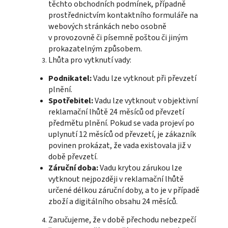
těchto obchodních podmínek, případně
prostřednictvím kontaktního formuláře na
webových stránkách nebo osobně
v provozovně či písemně poštou či jiným
prokazatelným způsobem.
Lhůta pro vytknutí vady:
Podnikatel:
Vadu lze vytknout při převzetí
plnění.
Spotřebitel:
Vadu lze vytknout v objektivní
reklamační lhůtě 24 měsíců od převzetí
předmětu plnění. Pokud se vada projeví po
uplynutí 12 měsíců od převzetí, je zákazník
povinen prokázat, že vada existovala již v
době převzetí.
Záruční doba:
Vadu krytou zárukou lze
vytknout nejpozději v reklamační lhůtě
určené délkou záruční doby, a to je v případě
zboží a digitálního obsahu 24 měsíců.
Zaručujeme, že v době přechodu nebezpečí