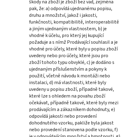
škody na zboží je zboží bez vad, zejména
pak, že: a) odpovídá ujednanému popisu,
druhu a množství, jakož i jakosti,
funkčnosti, kompatibilitě, interoperabilitě
a jiným ujednaným vlastnostem, b) je
vhodné k účelu, pro který jej kupující
požaduje a s nímž Prodávající souhlasil a je
vhodné pro účely, které byly u popisu zboží
uvedeny nebo pro účely, které jsou pro
zboží tohoto typu obvyklé, c) je dodáno s
ujednaným příslušenstvím a pokyny k
použití, včetně návodu k montáži nebo
instalaci, d) má vlastnosti, které byly
uvedeny u popisu zboží, případně takové,
které lze s ohledem na povahu zboží
očekávat, případně takové, které byly mezi
prodávajícím a zákazníkem dohodnuty, e)
odpovídá jakosti nebo provedení
dohodnutého vzorku, pakliže byla jakost
nebo provedení stanovena podle vzorku, f)
je v odpovídajícím množství a hmotnosti, g)