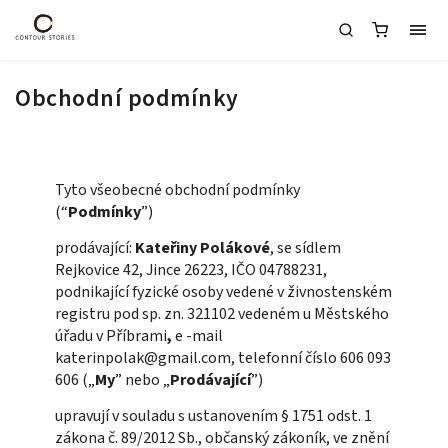
Obchodní podmínky
Tyto všeobecné obchodní podmínky
(“
Podmínky
”)
prodávající:
Kateřiny Polákové
, se sídlem
Rejkovice 42, Jince 26223, IČO 04788231,
podnikající fyzické osoby vedené v živnostenském
registru pod sp. zn. 321102 vedeném u Městského
úřadu v Příbrami
,
e -mail
katerinpolak@gmail.com, telefonní číslo
606 093
606 („
My
” nebo „
Prodávající
”)
upravují v souladu s ustanovením § 1751 odst. 1
zákona č. 89/2012 Sb., občanský zákoník, ve znění