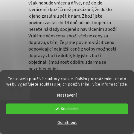
však nebude vrácena dříve, než dojde
k vrácení zboží či než prokázání, že došlo
k jeho zaslání zpět k nám. Zboží jste
povinni zaslat do 14 dnů od odstoupení a
nesete náklady spojené s navrácením zboží.
Vrátíme Vám cenu zboží včetně ceny za
dopravu, s tím, že jsme povinni vrátit cenu
odpovídající nejnižší ceně z volby možností
dopravy zboží v době, kdy jste zboží
objednali (možnost odběru zdarma se
nezohledňuje).
Zboží je nutné vrátit čisté, nepoškozené a
Tento web používá soubory cookie. Dalším procházením tohoto
včetně originálního obalu. Zákazník
webu vyjadřujete souhlas s jejich používáním.. Více informací
zde
.
odpovídá za škodu v případech, kdy bude
zboží poškozeno v důsledku jeho nakládání
Nastavení
s ním jinak, než je nutné s ním nakládat s
ohledem na jeho povahu a vlastnosti, jakož
Souhlasím
i za jeho nadměrné opotřebení nad rámec
běžného vyzkoušení zboží. Způsobenou
Odmítnout
škodu v takovém případě vyúčtujeme poté,